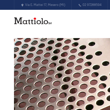
Via E. Mattei 17, Mesero (MI)
02 97288594